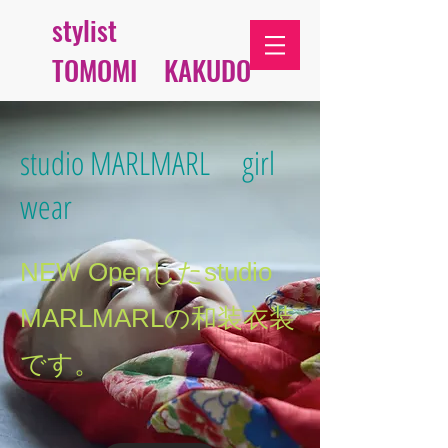
stylist
TOMOMI KAKUDO
​studio MARLMARL girl
wear
NEW Openしたstudio
MARLMARLの和装衣装
です。